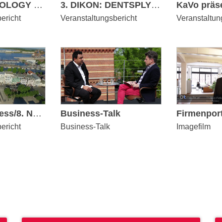
22. IMPLANTOLOGY START UP und 16. EXPERTENSYMPOSIUM „Innovationen Implantologie“
3. DIKON: DENTSPLY Implants Kongress 2015
ericht
Veranstaltungsbericht
Veranstaltun
Ostseekongress/8. Norddeutsche Implantologietage
Business-Talk
ericht
Business-Talk
Imagefilm