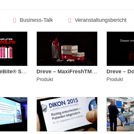
Business-Talk
Veranstaltungsbericht
Dreve – StoneBite® Silikon für die Bissregistrierung
Dreve – MaxiFreshTM macht Sportmundschutz und Zahnschienen hygienisch rein
Produkt
Produkt