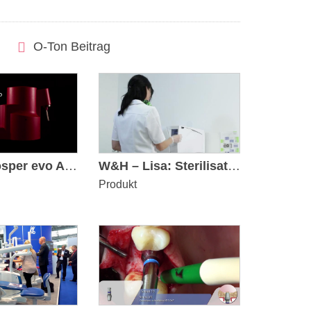
Dreve – Dosper evo Automatisches Misch- und Dosiergerät
Produkt
O-Ton Beitrag
W&H – Lisa: Sterilisator mit patentiertem ECO-Trockensystem
Produkt
Dreve – Dosper evo Automatisches Misch- und Dosiergerät
W&H – Lisa: Sterilisator mit patentiertem ECO-Trockensystem
Produkt
Joint Meeting Berlin
Veranstaltungsbericht
22. IMPLANTOLOGY START UP und 16. EXPERTENSYMPOSIUM „Innovationen Implantologie“
Veranstaltungsbericht