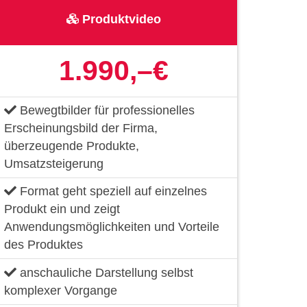
Produktvideo
Ostseekongress/8. Norddeutsche Implantologietage
Veranstaltungsbericht
1.990,–€
Bewegtbilder für professionelles
Erscheinungsbild der Firma,
Business-Talk
überzeugende Produkte,
Business-Talk
Umsatzsteigerung
Format geht speziell auf einzelnes
Produkt ein und zeigt
Firmenportrait OT medical GmbH
Anwendungsmöglichkeiten und Vorteile
Imagefilm
des Produktes
anschauliche Darstellung selbst
komplexer Vorgange