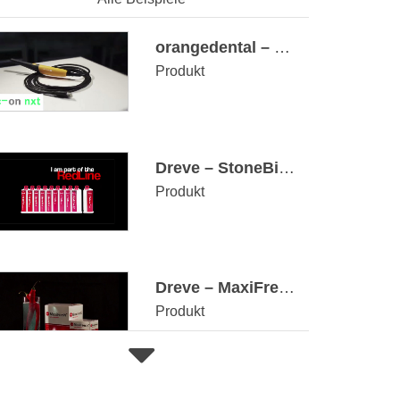
orangedental – c-on nxt: Die einzige volldigitale Intraoralkamera mit automatischer Bilddrehung
Produkt
Dreve – StoneBite® Silikon für die Bissregistrierung
Produkt
Dreve – MaxiFreshTM macht Sportmundschutz und Zahnschienen hygienisch rein
Produkt