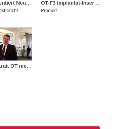
KaVo präsentiert Neuheiten auf der Fachdental
OT-F3 Implantat-Insertion mit Sinuslift
gsbericht
Produkt
3. DIKON: DENTSPLY Implants Kongress 2015
Veranstaltungsbericht
Firmenportrait OT medical GmbH
KaVo präsentiert Neuheiten auf der Fachdental
Veranstaltungsbericht
OT-F3 Implantat-Insertion mit Sinuslift
Produkt