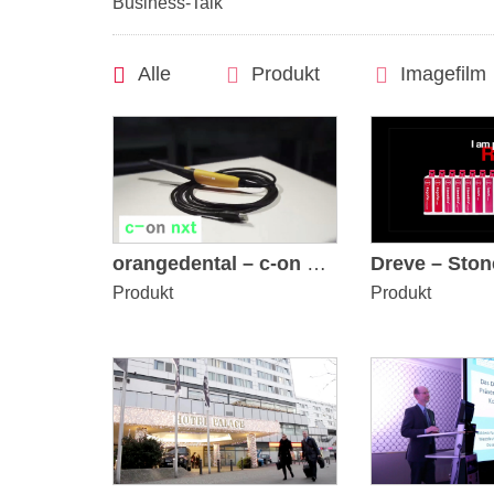
Business-Talk
Alle
Produkt
Imagefilm
orangedental – c-on nxt: Die einzige volldigitale Intraoralkamera mit automatischer Bilddrehung
Produkt
Produkt